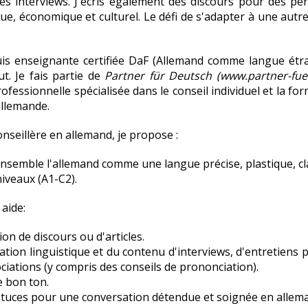
s interviews. J'écris également des discours pour des per
ue, économique et culturel. Le défi de s'adapter à une autr
uis enseignante certifiée DaF (Allemand comme langue étr
ut. Je fais partie de
Partner für Deutsch (www.partner-fue
ofessionnelle spécialisée dans le conseil individuel et la fo
allemande.
nseillère en allemand, je propose :
ensemble l'allemand comme une langue précise, plastique, cla
niveaux (A1-C2).
 aide:
ion de discours ou d'articles
.
ation linguistique et du contenu d'interviews, d'entretiens 
ciations (y compris des conseils de prononciation)
.
e bon ton.
stuces pour une conversation détendue et soignée en allem