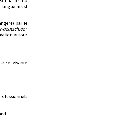
sonnalités du
e langue m'est
angère) par le
r-deutsch.de)
,
rmation autour
ire et vivante
professionnels
and
.