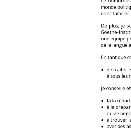
de nombreuse
monde politiq
donc familier.
De plus, je s
Goethe-Instit
une équipe pr
de la langue 
En tant que co
de traiter 
à tous les 
Je conseille et
I
à la rédact
à la prépar
ou de négo
à trouver l
avec des a