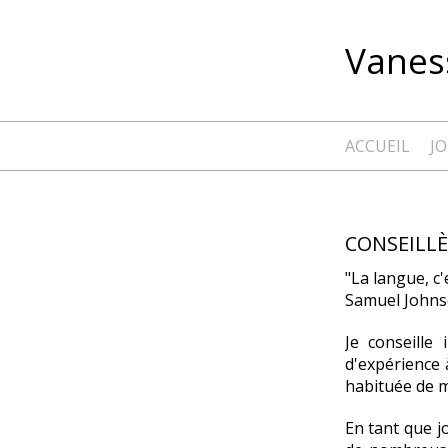
Vaness
ACCUEIL
J
CONSEILL
"La langue, c'
Samuel Johnso
Je conseille
d'expérience 
habituée de m
En tant que jo