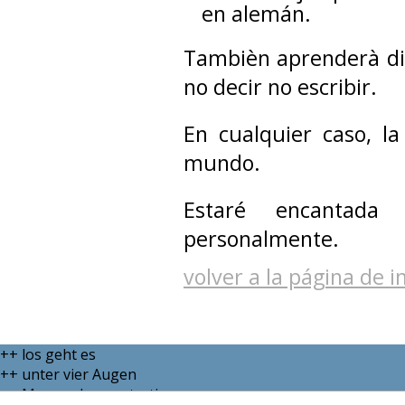
en alemán.
Tambièn aprenderà di
no decir no escribir.
En cualquier caso, l
mundo.
Estaré encantada
personalmente.
volver a la página de in
++ los geht es
++ unter vier Augen
++ Massendemonstration