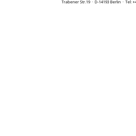
Trabener Str.19 · D-14193 Berlin · Tel: +
++ sei doch still
++ Krawalltante
++ zähe Verhandlungen
++ endgültiges Urteil des Bundesverfassungsgerichts
++ ins Abseits geraten
++ über allen Gipfeln ist Ruh
++ der letzte Schrei
++ Ottos Mops trotzt
++ ehrbarer Kaufmann
++ per E-Mail schicken
++ teurer Spaß
++ Berliner Schnauze
++ denglisch
++ Mischpoke
++ nach den Sternen greifen
++ erlauben Sie mir eine Frage
++ abenteuerliche Zustände